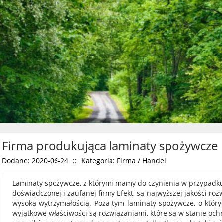
Firma produkująca laminaty spożywcze
Dodane: 2020-06-24
::
Kategoria: Firma / Handel
Laminaty spożywcze, z którymi mamy do czynienia w przypadku
doświadczonej i zaufanej firmy Efekt, są najwyższej jakości roz
wysoką wytrzymałością. Poza tym laminaty spożywcze, o któr
wyjątkowe właściwości są rozwiązaniami, które są w stanie oc