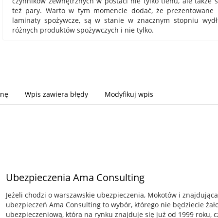
czynników zewnętrznych w postaci nie tylko tlenu, ale także 
też pary. Warto w tym momencie dodać, że prezentowane ro
laminaty spożywcze, są w stanie w znacznym stopniu wydłu
różnych produktów spożywczych i nie tylko.
onę
Wpis zawiera błędy
Modyfikuj wpis
Ubezpieczenia Ama Consulting
Jeżeli chodzi o warszawskie ubezpieczenia, Mokotów i znajdująca
ubezpieczeń Ama Consulting to wybór, którego nie będziecie żało
ubezpieczeniową, która na rynku znajduje się już od 1999 roku, c