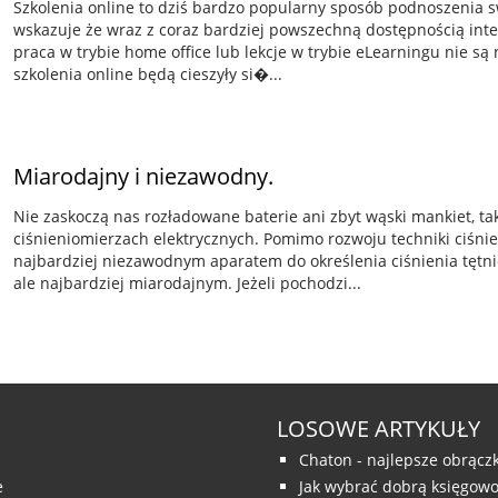
Szkolenia online to dziś bardzo popularny sposób podnoszenia sw
wskazuje że wraz z coraz bardziej powszechną dostępnością inte
praca w trybie home office lub lekcje w trybie eLearningu nie s
szkolenia online będą cieszyły si�...
Miarodajny i niezawodny.
Nie zaskoczą nas rozładowane baterie ani zbyt wąski mankiet, ta
ciśnieniomierzach elektrycznych. Pomimo rozwoju techniki ciśn
najbardziej niezawodnym aparatem do określenia ciśnienia tętn
ale najbardziej miarodajnym. Jeżeli pochodzi...
LOSOWE ARTYKUŁY
Chaton - najlepsze obrącz
e
Jak wybrać dobrą księgow