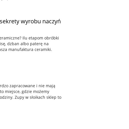
sekrety wyrobu naczyń
ceramiczne? Ilu etapom obróbki
isę, dzban albo paterę na
asza manufaktura ceramiki.
bardzo zapracowane i nie mają
 to miejsce, gdzie możemy
odziny. Zupy w słoikach sklep to