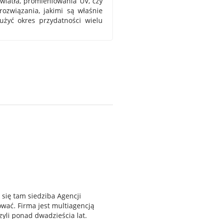
światła, promieniowania UV, czy
związania, jakimi są właśnie
żyć okres przydatności wielu
 się tam siedziba Agencji
wać. Firma jest multiagencją
zyli ponad dwadzieścia lat.