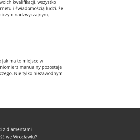
oich kwalifikacji, wszystko
rnetu i świadomością ludzi, że
ą niczym nadzwyczajnym,
k jak ma to miejsce w
ieniomierz manualny pozostaje
iczego. Nie tylko niezawodnym
ki z diamentami
ość we Wrocławiu?