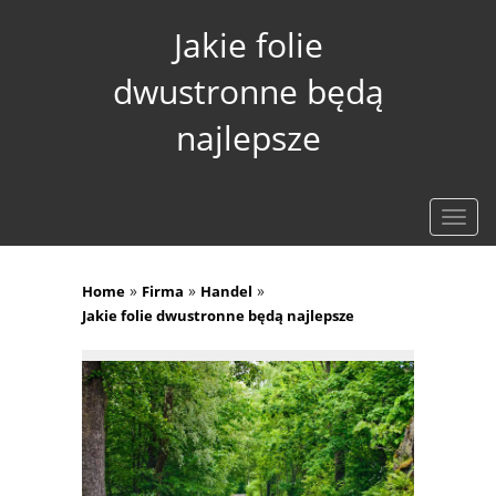
Jakie folie
dwustronne będą
najlepsze
Rozw
nawig
»
»
»
Home
Firma
Handel
Jakie folie dwustronne będą najlepsze