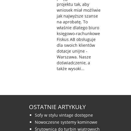
projektu tak, aby
wniosek miał możliwie
jak najwyższe szanse
na aprobatę. To
właśnie dlatego biuro
księgowo-rachunkowe
Fiskus AB obsługuje
dla swoich klientów
dotacje unijne -
Warszawa. Nasze
doświadczenie, a
także wysoki...
OSTATNIE ARTYKUŁY
Sofy w stylu vintage dostępne
Nowoczesne systemy kominowe
Śrutownica do turbin wiatrowych