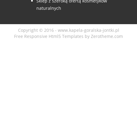
Sklep z szeroką ofertą kosmetyków
naturalnych
Copyright © 2016 - www.kapela-goralska-jontki.pl
Free Responsive Html5 Templates
by
Zerotheme.com