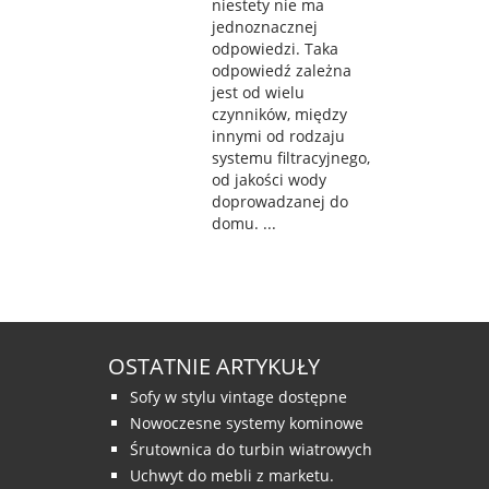
niestety nie ma
jednoznacznej
odpowiedzi. Taka
odpowiedź zależna
jest od wielu
czynników, między
innymi od rodzaju
systemu filtracyjnego,
od jakości wody
doprowadzanej do
domu. ...
OSTATNIE ARTYKUŁY
Sofy w stylu vintage dostępne
Nowoczesne systemy kominowe
Śrutownica do turbin wiatrowych
Uchwyt do mebli z marketu.