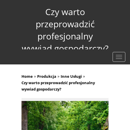
Czy warto
przeprowadzić
profesjonalny
wywiad gospodarczy?
Rozw
nawig
»
»
»
Home
Produkcja
Inne Usługi
Czy warto przeprowadzić profesjonalny
wywiad gospodarczy?