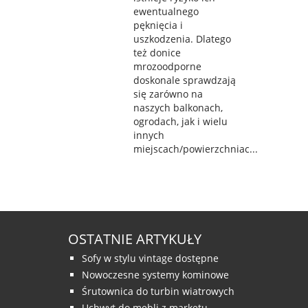
ewentualnego
pęknięcia i
uszkodzenia. Dlatego
też donice
mrozoodporne
doskonale sprawdzają
się zarówno na
naszych balkonach,
ogrodach, jak i wielu
innych
miejscach/powierzchniac...
OSTATNIE ARTYKUŁY
Sofy w stylu vintage dostępne
Nowoczesne systemy kominowe
Śrutownica do turbin wiatrowych
Uchwyt do mebli z marketu.