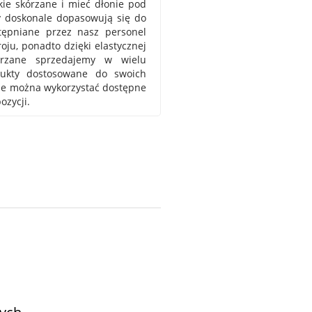
ie skórzane i mieć dłonie pod
y doskonale dopasowują się do
tępniane przez nasz personel
ju, ponadto dzięki elastycznej
órzane sprzedajemy w wielu
dukty dostosowane do swoich
ze można wykorzystać dostępne
zycji.