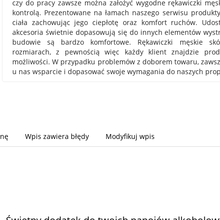
czy do pracy zawsze można założyć wygodne rękawiczki męsk
kontrolą. Prezentowane na łamach naszego serwisu produkt
ciała zachowując jego ciepłotę oraz komfort ruchów. Udos
akcesoria świetnie dopasowują się do innych elementów wystro
budowie są bardzo komfortowe. Rękawiczki męskie sk
rozmiarach, z pewnością więc każdy klient znajdzie pro
możliwości. W przypadku problemów z doborem towaru, zaws
u nas wsparcie i dopasować swoje wymagania do naszych propo
onę
Wpis zawiera błędy
Modyfikuj wpis