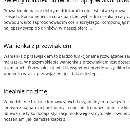
Świetny dodatek do twoich napojów alkoholo
Prowadzenie baru z dobrymi drinkami to nie jest łatwa sprawa, s
czasach. Konsumenci są coraz bardziej wybredni i szukają cały 
powodu warto zaproponować im coś niezwykłego. Komponując no
najlepszy syrop do drinków. W naszej oferci...
Wanienka z przewijakiem
Wanienka z przewijakiem to bardzo funkcjonalne rozwiązanie zar
maluszka. W naszym sklepie wanienka z przewijakiem jest dostęp
rozmiarach. Przewijak jest miękki, wygodny i przede wszystkim b
wanienka wraz z przewijakiem jest także dostęp...
Idealnie na zimę
W modzie nie brakuje innowacyjnych i oryginalnych rozwiązań. Je
jednym z najbardziej pożądanych obecnie trendów - damskie klap
obuwie nie tylko dodają stylizacji modowego sznytu, ale również
noszeniam, jak damskie klapki z...