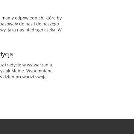
e mamy odpowiednich, które by
 pasowały do nas i do naszego
wy, jaka nas niedługo czeka. W
dycją
raz tradycje w wytwarzaniu
 Krysiak Meble. Wspomniane
iś dzień prowadzi swoją