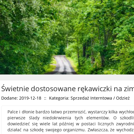
Świetnie dostosowane rękawiczki na zi
Dodane: 2019-12-18
::
Kategoria: Sprzedaż Interntowa / Odzież
Palce i dłonie bardzo łatwo przemrozić, wystarczy kilka wychł
pierwsze ślady niedokrwienia tych elementów. O szkod
dowiedzieć się wiele lat później w postaci licznych zwyrod
działać na szkodę swojego organizmu. Zwłaszcza, że wychodz