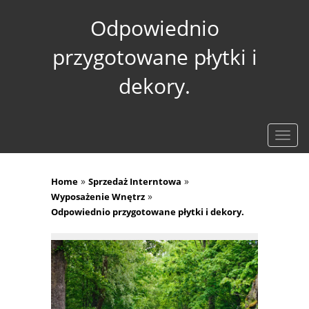
Odpowiednio
przygotowane płytki i
dekory.
Rozw
nawig
»
»
Home
Sprzedaż Interntowa
»
Wyposażenie Wnętrz
Odpowiednio przygotowane płytki i dekory.