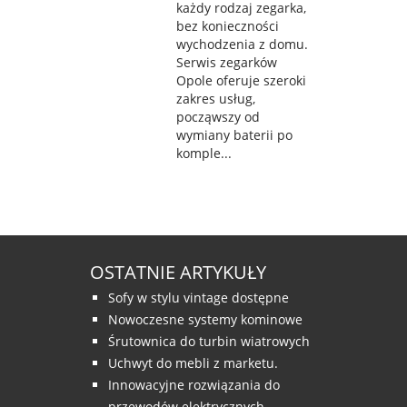
każdy rodzaj zegarka,
bez konieczności
wychodzenia z domu.
Serwis zegarków
Opole oferuje szeroki
zakres usług,
począwszy od
wymiany baterii po
komple...
OSTATNIE ARTYKUŁY
Sofy w stylu vintage dostępne
Nowoczesne systemy kominowe
Śrutownica do turbin wiatrowych
Uchwyt do mebli z marketu.
Innowacyjne rozwiązania do
przewodów elektrycznych