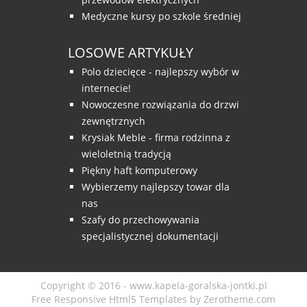
Medyczne kursy po szkole średniej
LOSOWE ARTYKUŁY
Polo dziecięce - najlepszy wybór w
internecie!
Nowoczesne rozwiązania do drzwi
zewnętrznych
Krysiak Meble - firma rodzinna z
wieloletnią tradycją
Piękny haft komputerowy
Wybierzemy najlepszy towar dla
nas
Szafy do przechowywania
specjalistycznej dokumentacji
Copyright © 2016 - www.kapela-goralska-jontki.pl
Free Responsive Html5 Templates
by
Zerotheme.com