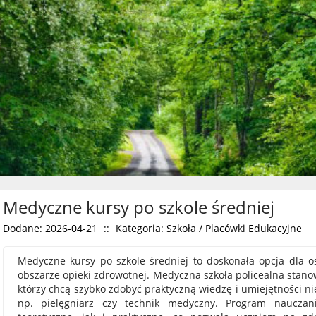
Medyczne kursy po szkole średniej
Dodane: 2026-04-21
::
Kategoria: Szkoła / Placówki Edukacyjne
Medyczne kursy po szkole średniej to doskonała opcja dla 
obszarze opieki zdrowotnej. Medyczna szkoła policealna stanow
którzy chcą szybko zdobyć praktyczną wiedzę i umiejętności n
np. pielęgniarz czy technik medyczny. Program nauczan