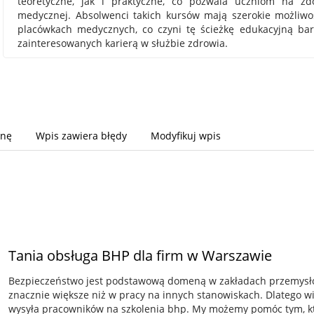
teoretyczne, jak i praktyczne, co pozwala uczniom na zd
medycznej. Absolwenci takich kursów mają szerokie możliwoś
placówkach medycznych, co czyni tę ścieżkę edukacyjną bar
zainteresowanych karierą w służbie zdrowia.
onę
Wpis zawiera błędy
Modyfikuj wpis
Tania obsługa BHP dla firm w Warszawie
Bezpieczeństwo jest podstawową domeną w zakładach przemysłow
znacznie większe niż w pracy na innych stanowiskach. Dlatego w
wysyła pracowników na szkolenia bhp. My możemy pomóc tym, któ