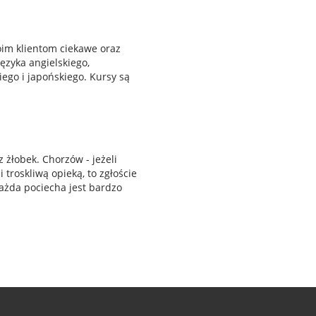
oim klientom ciekawe oraz
ęzyka angielskiego,
iego i japońskiego. Kursy są
żłobek. Chorzów - jeżeli
 troskliwą opieką, to zgłoście
każda pociecha jest bardzo