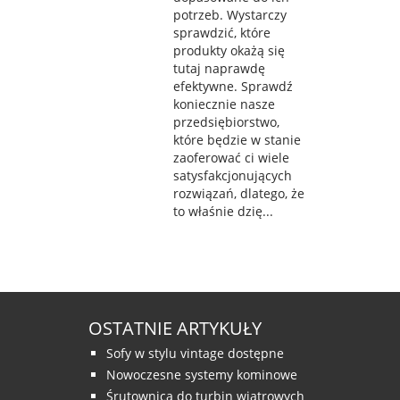
potrzeb. Wystarczy
sprawdzić, które
produkty okażą się
tutaj naprawdę
efektywne. Sprawdź
koniecznie nasze
przedsiębiorstwo,
które będzie w stanie
zaoferować ci wiele
satysfakcjonujących
rozwiązań, dlatego, że
to właśnie dzię...
OSTATNIE ARTYKUŁY
Sofy w stylu vintage dostępne
Nowoczesne systemy kominowe
Śrutownica do turbin wiatrowych