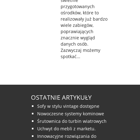
świetnie
przygotowanych
ośrodków, które to
realizowały już bardzo
wiele zabiegów,
poprawiających
znacznie wygląd
danych osób.
Zazwyczaj możemy
spotkać...
OSTATNIE ARTYKUŁY
Sofy w stylu vintage dostępne
Nowoczesne systemy kominowe
Śrutownica do turbin wiatrowych
Uchwyt do mebli z marketu.
Innowacyjne rozwiązania do