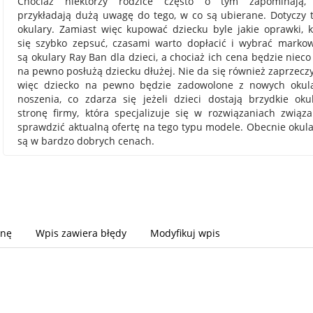
Chociaż niektórzy rodzice często o tym zapominają
przykładają dużą uwagę do tego, w co są ubierane. Dotyczy 
okulary. Zamiast więc kupować dziecku byle jakie oprawki,
się szybko zepsuć, czasami warto dopłacić i wybrać marko
są okulary Ray Ban dla dzieci, a chociaż ich cena będzie nieco
na pewno posłużą dziecku dłużej. Nie da się również zaprzeczy
więc dziecko na pewno będzie zadowolone z nowych okula
noszenia, co zdarza się jeżeli dzieci dostają brzydkie ok
stronę firmy, która specjalizuje się w rozwiązaniach związ
sprawdzić aktualną ofertę na tego typu modele. Obecnie okula
są w bardzo dobrych cenach.
onę
Wpis zawiera błędy
Modyfikuj wpis