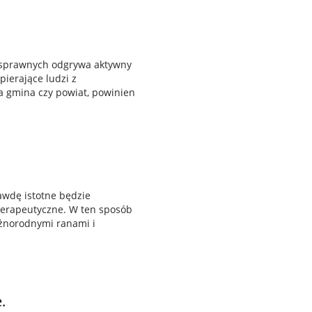
osprawnych odgrywa aktywny
ierające ludzi z
a gmina czy powiat, powinien
awdę istotne będzie
terapeutyczne. W ten sposób
różnorodnymi ranami i
.