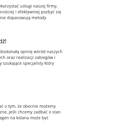
orzystać usługi naszej firmy.
ościej i efektywniej pozbyć się
etnie dopasowują metody
dź!
 doskonałą opinię wśród naszych
h oraz realizacji zabiegów i
 szukające specjalisty który
tać o tym, że obecnie możemy
zne, jeśli chcemy zadbać o stan
lagen na kolana może być