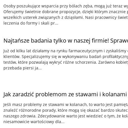
Osoby poszukujące wsparcia przy bólach zęba, mogą już teraz wyk
Oferujemy świetnie dobrane propozycje, dzięki którym znacznie pr
wszelkich usterek związanych z dziąsłami. Nasi pracownicy świ
leczenia do formy i skali pr...
Najtańsze badania tylko w naszej firmie! Spraw
Już od kilku lat działamy na rynku farmaceutycznym i zyskaliśmy
klientów. Specjalizujemy się w wykonywaniu badań profilaktycznyc
testów, które pozwalają wykryć różne schorzenia. Zarówno kobiety
przebada piersi ja...
Jak zaradzić problemom ze stawami i kolanami
Jeśli masz problemy ze stawami w kolanach, to warto jest pamię
znaleźć różnorodne porady, które mogą się okazać bardzo skutec
naszego zdrowia. Zdecydowanie warto jest wiedzieć o tym, że ko
niesamowicie wartościowy dla...