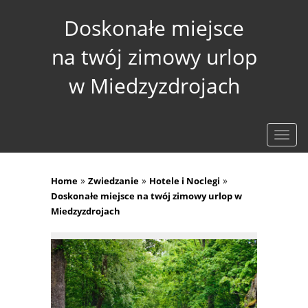
Doskonałe miejsce
na twój zimowy urlop
w Miedzyzdrojach
Rozw
nawig
»
»
»
Home
Zwiedzanie
Hotele i Noclegi
Doskonałe miejsce na twój zimowy urlop w
Miedzyzdrojach