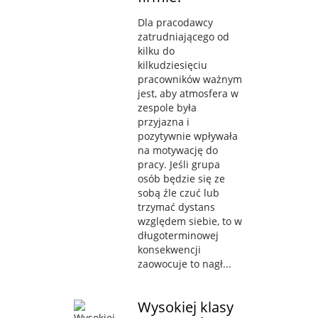
Dla pracodawcy
zatrudniającego od
kilku do
kilkudziesięciu
pracowników ważnym
jest, aby atmosfera w
zespole była
przyjazna i
pozytywnie wpływała
na motywację do
pracy. Jeśli grupa
osób będzie się ze
sobą źle czuć lub
trzymać dystans
względem siebie, to w
długoterminowej
konsekwencji
zaowocuje to nagł...
Wysokiej klasy