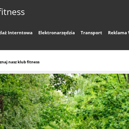
fitness
daż Interntowa
Elektronarzędzia
Transport
Reklama 
znaj nasz klub fitness