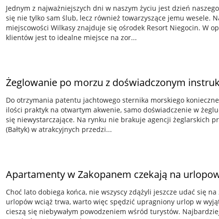
Jednym z najważniejszych dni w naszym życiu jest dzień naszeg
się nie tylko sam ślub, lecz również towarzyszące jemu wesele. 
miejscowości Wilkasy znajduje się ośrodek Resort Niegocin. W o
klientów jest to idealne miejsce na zor...
Żeglowanie po morzu z doświadczonym instru
Do otrzymania patentu jachtowego sternika morskiego konieczne 
ilości praktyk na otwartym akwenie, samo doświadczenie w żegl
się niewystarczające. Na rynku nie brakuje agencji żeglarskich 
(Bałtyk) w atrakcyjnych przedzi...
Apartamenty w Zakopanem czekają na urlopow
Choć lato dobiega końca, nie wszyscy zdążyli jeszcze udać się n
urlopów wciąż trwa, warto więc spędzić upragniony urlop w wyją
cieszą się niebywałym powodzeniem wśród turystów. Najbardziej