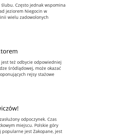
o ślubu. Często jednak wspomina
Nad jeziorem Niegocin w
pinii wielu zadowolonych
ktorem
jest też odbycie odpowiedniej
udze śródlądowej, może okazać
proponujących rejsy stażowe
iczów!
a zasłużony odpoczynek. Czas
tkowym miejscu. Polskie góry
 popularne jest Zakopane, jest