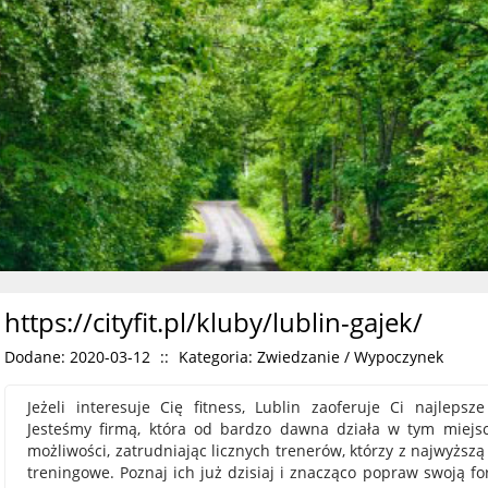
https://cityfit.pl/kluby/lublin-gajek/
Dodane: 2020-03-12
::
Kategoria: Zwiedzanie / Wypoczynek
Jeżeli interesuje Cię fitness, Lublin zaoferuje Ci najleps
Jesteśmy firmą, która od bardzo dawna działa w tym miejsc
możliwości, zatrudniając licznych trenerów, którzy z najwyższ
treningowe. Poznaj ich już dzisiaj i znacząco popraw swoją fo