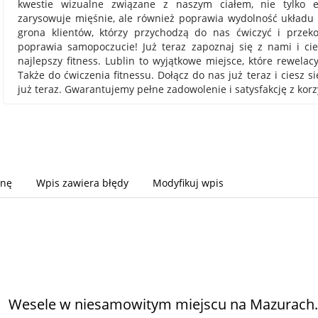
kwestie wizualne związane z naszym ciałem, nie tylko e
zarysowuje mięśnie, ale również poprawia wydolność układu 
grona klientów, którzy przychodzą do nas ćwiczyć i przeko
poprawia samopoczucie! Już teraz zapoznaj się z nami i cie
najlepszy fitness. Lublin to wyjątkowe miejsce, które rewela
Także do ćwiczenia fitnessu. Dołącz do nas już teraz i ciesz s
już teraz. Gwarantujemy pełne zadowolenie i satysfakcję z korz
onę
Wpis zawiera błędy
Modyfikuj wpis
Wesele w niesamowitym miejscu na Mazurach.