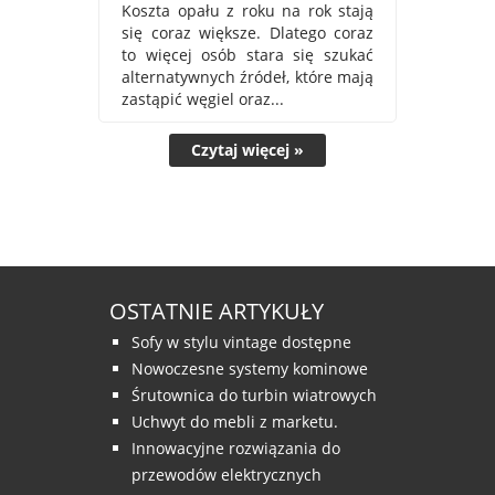
Koszta opału z roku na rok stają
się coraz większe. Dlatego coraz
to więcej osób stara się szukać
alternatywnych źródeł, które mają
zastąpić węgiel oraz...
Czytaj więcej »
OSTATNIE ARTYKUŁY
Sofy w stylu vintage dostępne
Nowoczesne systemy kominowe
Śrutownica do turbin wiatrowych
Uchwyt do mebli z marketu.
Innowacyjne rozwiązania do
przewodów elektrycznych