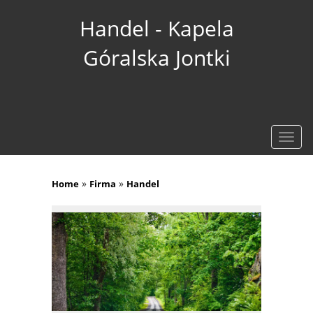
Handel - Kapela
Góralska Jontki
Rozw
nawig
»
»
Home
Firma
Handel