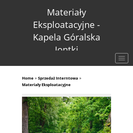
Materiały
Eksploatacyjne -
Kapela Góralska
Jontki
Rozw
nawig
»
»
Home
Sprzedaż Interntowa
Materiały Eksploatacyjne