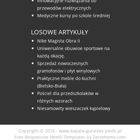
Innowacyjne rozwiązania do
przewodów elektrycznych
Medyczne kursy po szkole średniej
LOSOWE ARTYKUŁY
Nike Magista Obra II
Uniwersalne obuwioe sportowe na
każdą okazję.
Sprzedaż nowoczesnych
gramofonów i płyt winylowych
Praktyczne meble do kuchni
(Bielsko-Biała)
Pościel dla przedszkolaków w
różnych wzorach
Niesamowity wieszaczek kąpielowy
Copyright © 2016 - www.kapela-goralska-jontki.pl
Free Responsive Html5 Templates
by
Zerotheme.com