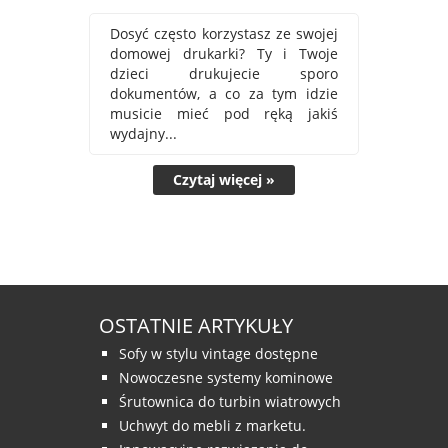
Dosyć często korzystasz ze swojej
domowej drukarki? Ty i Twoje
dzieci drukujecie sporo
dokumentów, a co za tym idzie
musicie mieć pod ręką jakiś
wydajny...
Czytaj więcej »
OSTATNIE ARTYKUŁY
Sofy w stylu vintage dostępne
Nowoczesne systemy kominowe
Śrutownica do turbin wiatrowych
Uchwyt do mebli z marketu.