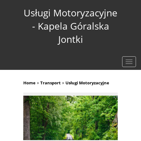
Usługi Motoryzacyjne
- Kapela Góralska
Jontki
Rozw
nawig
»
»
Home
Transport
Usługi Motoryzacyjne