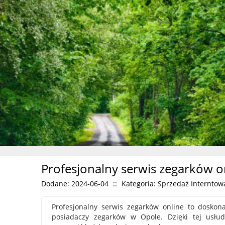
Profesjonalny serwis zegarków o
Dodane: 2024-06-04
::
Kategoria: Sprzedaż Interntowa
Profesjonalny serwis zegarków online to doskona
posiadaczy zegarków w Opole. Dzięki tej usłu