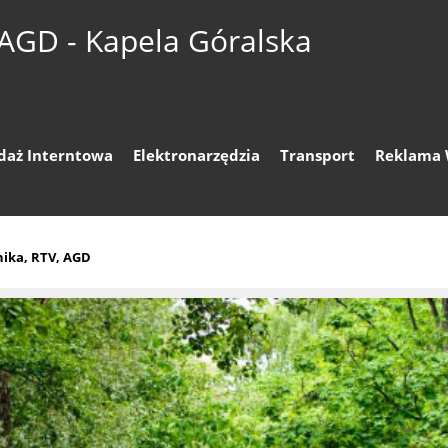
 AGD - Kapela Góralska
daż Interntowa
Elektronarzędzia
Transport
Reklama 
nika, RTV, AGD