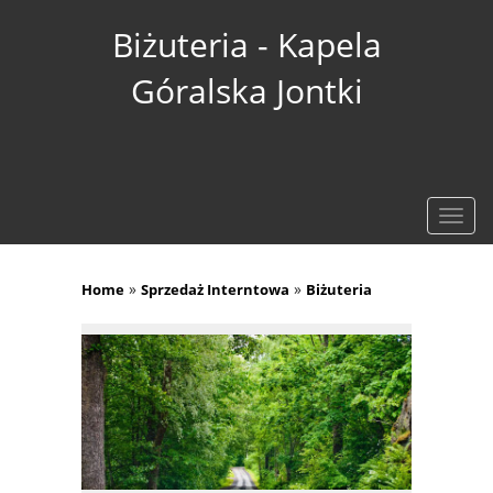
Biżuteria - Kapela
Góralska Jontki
Rozw
nawig
»
»
Home
Sprzedaż Interntowa
Biżuteria