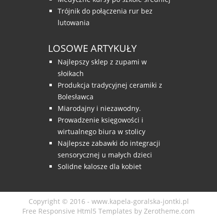
Trójnik do połączenia rur bez
lutowania
LOSOWE ARTYKUŁY
Najlepszy sklep z zupami w
słoikach
Produkcja tradycyjnej ceramiki z
Bolesławca
Miarodajny i niezawodny.
Prowadzenie księgowości i
wirtualnego biura w stolicy
Najlepsze zabawki do integracji
sensorycznej u małych dzieci
Solidne kalosze dla kobiet
Copyright © 2016 - www.kapela-goralska-jontki.pl
Free Responsive Html5 Templates
by
Zerotheme.com