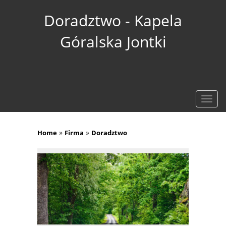
Doradztwo - Kapela
Góralska Jontki
Rozw
nawig
»
»
Home
Firma
Doradztwo